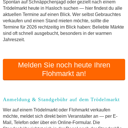
Online-Flohmarkt Hasloch
Spontan auf Schnäppchenjagd oder gezielt nach einem
Trödelmarkt heute in Hasloch suchen — hier findest du alle
Welche Trödelmarkt-Typen gibt es?
aktuellen Termine auf einen Blick. Wer selbst Gebrauchtes
Aktuelle Flohmarkt-Termine für Hasloch und
verkaufen und einen Stand mieten möchte, sollte die
Umgebung
Termine für 2026 rechtzeitig im Blick haben: Beliebte Märkte
Kleinanzeigen Hasloch als Alternative zum
sind oft schnell ausgebucht, besonders in der warmen
Trödelmarkt
Jahreszeit.
Sortierter Trödelmarkt mit Festpreisen
FAQ: Flohmarkt Hasloch
Flohmarkt-Termin melden
Melden Sie noch heute Ihren
Flohmarkt an!
Anmeldung & Standgebühr auf dem Trödelmarkt
Wer auf einem Trödelmarkt oder Flohmarkt verkaufen
möchte, meldet sich direkt beim Veranstalter an — per E-
Mail, Telefon oder über ein Online-Formular. Die