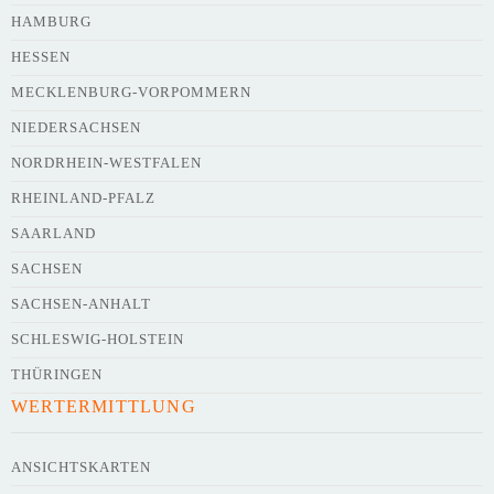
HAMBURG
HESSEN
Webseite
MECKLENBURG-VORPOMMERN
NIEDERSACHSEN
NORDRHEIN-WESTFALEN
Kurze Beschreibung des Flohmarkts
*
RHEINLAND-PFALZ
SAARLAND
SACHSEN
SACHSEN-ANHALT
SCHLESWIG-HOLSTEIN
THÜRINGEN
WERTERMITTLUNG
Kontaktdaten des Veranstalters
werden
mit
veröffentlicht
ANSICHTSKARTEN