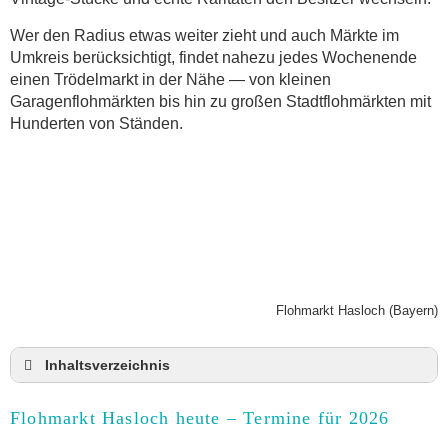
Wer den Radius etwas weiter zieht und auch Märkte im
Umkreis berücksichtigt, findet nahezu jedes Wochenende
einen Trödelmarkt in der Nähe — von kleinen
Garagenflohmärkten bis hin zu großen Stadtflohmärkten mit
Hunderten von Ständen.
Flohmarkt Hasloch (Bayern)
Inhaltsverzeichnis
Flohmarkt Hasloch heute und Termine für 2026
Flohmarkt Hasloch heute – Termine für 2026
Anmeldung & Standgebühr auf dem Trödelmarkt