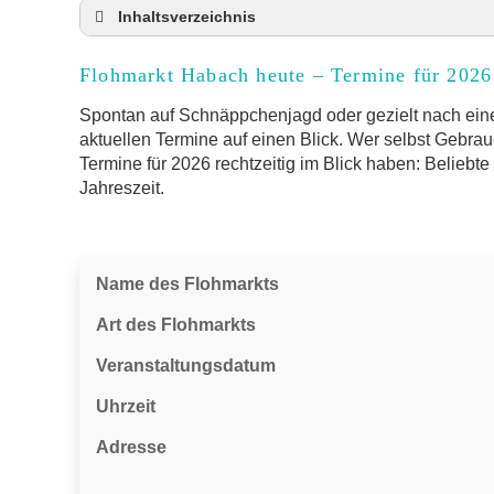
Inhaltsverzeichnis
Flohmarkt Habach heute und Termine für 202
Flohmarkt Habach heute – Termine für 2026
Anmeldung & Standgebühr auf dem Trödelma
Online-Flohmarkt Habach
Spontan auf Schnäppchenjagd oder gezielt nach eine
aktuellen Termine auf einen Blick. Wer selbst Gebrau
Welche Trödelmarkt-Typen gibt es?
Termine für 2026 rechtzeitig im Blick haben: Beliebt
Aktuelle Flohmarkt-Termine für Habach und
Jahreszeit.
Kleinanzeigen Habach als Alternative zum Tr
Sortierter Trödelmarkt mit Festpreisen
FAQ: Flohmarkt Habach
Name des Flohmarkts
Flohmarkt-Termin melden
Art des Flohmarkts
Veranstaltungsdatum
Uhrzeit
Adresse