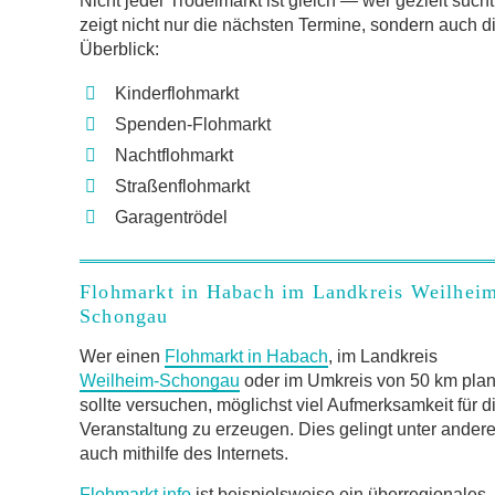
Nicht jeder Trödelmarkt ist gleich — wer gezielt such
zeigt nicht nur die nächsten Termine, sondern auch d
Überblick:
Kinderflohmarkt
Spenden-Flohmarkt
Nachtflohmarkt
Straßenflohmarkt
Garagentrödel
Flohmarkt in Habach im Landkreis Weilhei
Schongau
Wer einen
Flohmarkt in Habach
, im Landkreis
Weilheim-Schongau
oder im Umkreis von 50 km plan
sollte versuchen, möglichst viel Aufmerksamkeit für d
Veranstaltung zu erzeugen. Dies gelingt unter ander
auch mithilfe des Internets.
Flohmarkt.info
ist beispielsweise ein überregionales