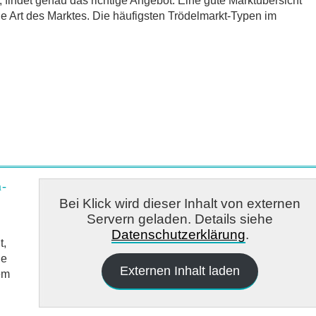
t, findet genau das richtige Angebot. Eine gute Marktübersicht
ie Art des Marktes. Die häufigsten Trödelmarkt-Typen im
m-
Bei Klick wird dieser Inhalt von externen
Servern geladen. Details siehe
Datenschutzerklärung
.
t,
ie
Externen Inhalt laden
em