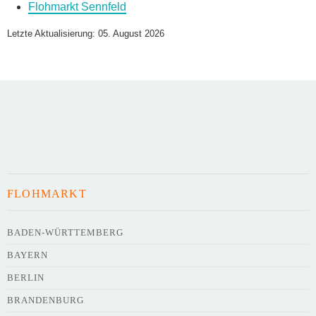
Flohmarkt Sennfeld
Name des Flohmarkts
*
Letzte Aktualisierung: 05. August 2026
Art des Flohmarkts
Veranstaltungsdatum
FLOHMARKT
Uhrzeit
BADEN-WÜRTTEMBERG
BAYERN
Adresse
*
BERLIN
BRANDENBURG