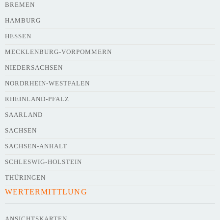
BREMEN
HAMBURG
HESSEN
Webseite
MECKLENBURG-VORPOMMERN
NIEDERSACHSEN
NORDRHEIN-WESTFALEN
Kurze Beschreibung des Flohmarkts
*
RHEINLAND-PFALZ
SAARLAND
SACHSEN
SACHSEN-ANHALT
SCHLESWIG-HOLSTEIN
THÜRINGEN
WERTERMITTLUNG
Kontaktdaten des Veranstalters
werden
mit
veröffentlicht
ANSICHTSKARTEN