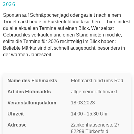
2026
Anmeldung & Standgebühr auf dem Trödelmarkt
Online-Flohmarkt Fürstenfeldbruck
Spontan auf Schnäppchenjagd oder gezielt nach einem
Trödelmarkt heute in Fürstenfeldbruck suchen — hier findest
Welche Trödelmarkt-Typen gibt es?
du alle aktuellen Termine auf einen Blick. Wer selbst
Aktuelle Flohmarkt-Termine für Fürstenfeldbruck
Gebrauchtes verkaufen und einen Stand mieten möchte,
und Umgebung
sollte die Termine für 2026 rechtzeitig im Blick haben:
Kleinanzeigen Fürstenfeldbruck als Alternative
Beliebte Märkte sind oft schnell ausgebucht, besonders in
zum Trödelmarkt
der warmen Jahreszeit.
Sortierter Trödelmarkt mit Festpreisen
FAQ: Flohmarkt Fürstenfeldbruck
Flohmarkt-Termin melden
Name des Flohmarkts
Flohmarkt rund ums Rad
Art des Flohmarkts
allgemeiner-flohmarkt
Veranstaltungsdatum
18.03.2023
Uhrzeit
14.00 - 15.30 Uhr
Adresse
Zankenhausenerstr. 27
82299 Türkenfeld