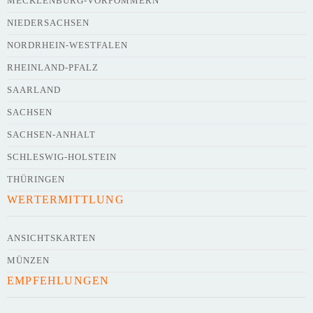
Webseite
MECKLENBURG-VORPOMMERN
NIEDERSACHSEN
NORDRHEIN-WESTFALEN
Kurze Beschreibung des Flohmarkts
*
RHEINLAND-PFALZ
SAARLAND
SACHSEN
SACHSEN-ANHALT
SCHLESWIG-HOLSTEIN
THÜRINGEN
WERTERMITTLUNG
Kontaktdaten des Veranstalters
werden
mit
veröffentlicht
ANSICHTSKARTEN
MÜNZEN
E-Mail
EMPFEHLUNGEN