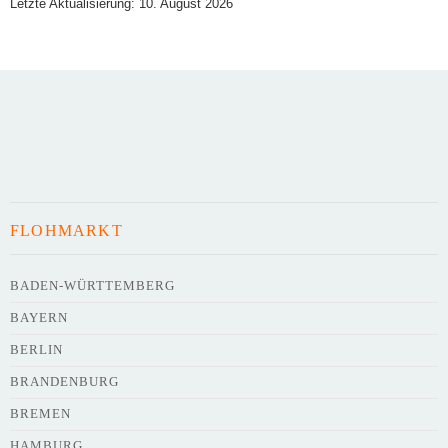
Letzte Aktualisierung: 10. August 2026
Art des Flohmarkts
Veranstaltungsdatum
FLOHMARKT
Uhrzeit
BADEN-WÜRTTEMBERG
BAYERN
Adresse
*
BERLIN
BRANDENBURG
BREMEN
HAMBURG