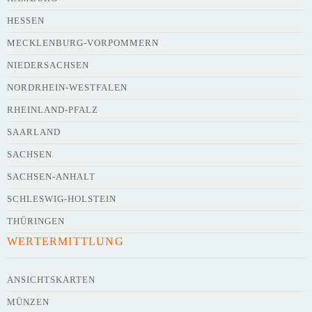
HESSEN
Webseite
MECKLENBURG-VORPOMMERN
NIEDERSACHSEN
NORDRHEIN-WESTFALEN
Kurze Beschreibung des Flohmarkts
*
RHEINLAND-PFALZ
SAARLAND
SACHSEN
SACHSEN-ANHALT
SCHLESWIG-HOLSTEIN
THÜRINGEN
WERTERMITTLUNG
Kontaktdaten des Veranstalters
werden
mit
veröffentlicht
ANSICHTSKARTEN
MÜNZEN
E-Mail