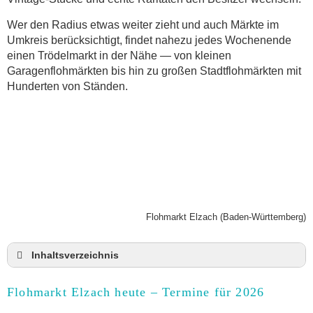
Wer den Radius etwas weiter zieht und auch Märkte im
Umkreis berücksichtigt, findet nahezu jedes Wochenende
einen Trödelmarkt in der Nähe — von kleinen
Garagenflohmärkten bis hin zu großen Stadtflohmärkten mit
Hunderten von Ständen.
Flohmarkt Elzach (Baden-Württemberg)
Inhaltsverzeichnis
Flohmarkt Elzach heute und Termine für 2026
Flohmarkt Elzach heute – Termine für 2026
Anmeldung & Standgebühr auf dem Trödelmarkt