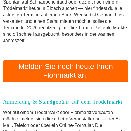
Online-Flohmarkt Elzach
Spontan auf Schnäppchenjagd oder gezielt nach einem
Trödelmarkt heute in Elzach suchen — hier findest du alle
Welche Trödelmarkt-Typen gibt es?
aktuellen Termine auf einen Blick. Wer selbst Gebrauchtes
Aktuelle Flohmarkt-Termine für Elzach und
verkaufen und einen Stand mieten möchte, sollte die
Umgebung
Termine für 2026 rechtzeitig im Blick haben: Beliebte Märkte
Kleinanzeigen Elzach als Alternative zum
sind oft schnell ausgebucht, besonders in der warmen
Trödelmarkt
Jahreszeit.
Sortierter Trödelmarkt mit Festpreisen
FAQ: Flohmarkt Elzach
Flohmarkt-Termin melden
Melden Sie noch heute Ihren
Flohmarkt an!
Anmeldung & Standgebühr auf dem Trödelmarkt
Wer auf einem Trödelmarkt oder Flohmarkt verkaufen
möchte, meldet sich direkt beim Veranstalter an — per E-
Mail, Telefon oder über ein Online-Formular. Die