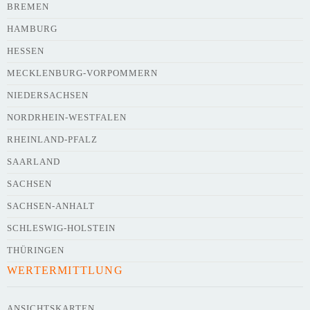
BREMEN
HAMBURG
HESSEN
Webseite
MECKLENBURG-VORPOMMERN
NIEDERSACHSEN
NORDRHEIN-WESTFALEN
Kurze Beschreibung des Flohmarkts
*
RHEINLAND-PFALZ
SAARLAND
SACHSEN
SACHSEN-ANHALT
SCHLESWIG-HOLSTEIN
THÜRINGEN
WERTERMITTLUNG
Kontaktdaten des Veranstalters
werden
mit
veröffentlicht
ANSICHTSKARTEN