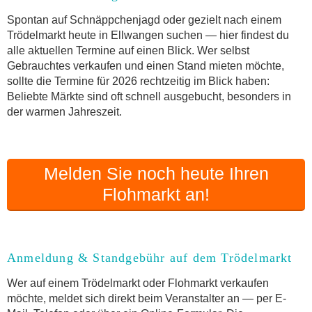
Online-Flohmarkt Ellwangen
Spontan auf Schnäppchenjagd oder gezielt nach einem
Trödelmarkt heute in Ellwangen suchen — hier findest du
Welche Trödelmarkt-Typen gibt es?
alle aktuellen Termine auf einen Blick. Wer selbst
Aktuelle Flohmarkt-Termine für Ellwangen und
Gebrauchtes verkaufen und einen Stand mieten möchte,
Umgebung
sollte die Termine für 2026 rechtzeitig im Blick haben:
Kleinanzeigen Ellwangen als Alternative zum
Beliebte Märkte sind oft schnell ausgebucht, besonders in
Trödelmarkt
der warmen Jahreszeit.
Sortierter Trödelmarkt mit Festpreisen
FAQ: Flohmarkt Ellwangen
Flohmarkt-Termin melden
Melden Sie noch heute Ihren
Flohmarkt an!
Anmeldung & Standgebühr auf dem Trödelmarkt
Wer auf einem Trödelmarkt oder Flohmarkt verkaufen
möchte, meldet sich direkt beim Veranstalter an — per E-