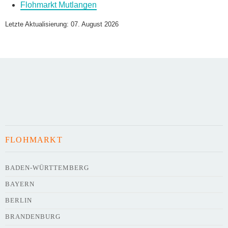
Flohmarkt Mutlangen
Name des Flohmarkts
*
Letzte Aktualisierung: 07. August 2026
Art des Flohmarkts
Veranstaltungsdatum
FLOHMARKT
Uhrzeit
BADEN-WÜRTTEMBERG
BAYERN
Adresse
*
BERLIN
BRANDENBURG