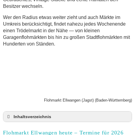
Besitzer wechseln.
Wer den Radius etwas weiter zieht und auch Märkte im
Umkreis berücksichtigt, findet nahezu jedes Wochenende
einen Trödelmarkt in der Nähe — von kleinen
Garagenflohmärkten bis hin zu großen Stadtflohmärkten mit
Hunderten von Ständen.
Flohmarkt Ellwangen (Jagst) (Baden-Württemberg)
Inhaltsverzeichnis
Flohmarkt Ellwangen heute und Termine für 2026
Flohmarkt Ellwangen heute – Termine für 2026
Anmeldung & Standgebühr auf dem Trödelmarkt