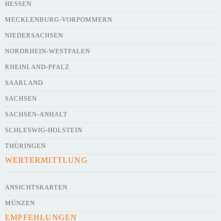
HESSEN
Webseite
MECKLENBURG-VORPOMMERN
NIEDERSACHSEN
NORDRHEIN-WESTFALEN
Kurze Beschreibung des Flohmarkts
*
RHEINLAND-PFALZ
SAARLAND
SACHSEN
SACHSEN-ANHALT
SCHLESWIG-HOLSTEIN
THÜRINGEN
WERTERMITTLUNG
Kontaktdaten des Veranstalters
werden
mit
veröffentlicht
ANSICHTSKARTEN
MÜNZEN
E-Mail
EMPFEHLUNGEN