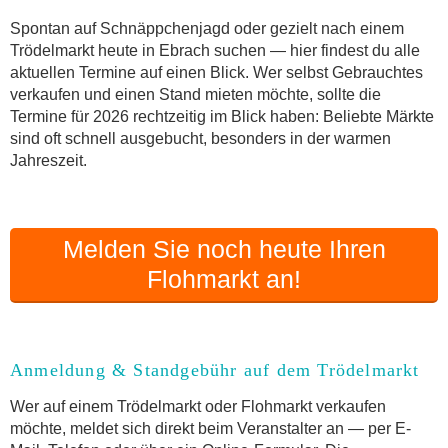
Online-Flohmarkt Ebrach
Spontan auf Schnäppchenjagd oder gezielt nach einem
Trödelmarkt heute in Ebrach suchen — hier findest du alle
Welche Trödelmarkt-Typen gibt es?
aktuellen Termine auf einen Blick. Wer selbst Gebrauchtes
Aktuelle Flohmarkt-Termine für Ebrach und
verkaufen und einen Stand mieten möchte, sollte die
Umgebung
Termine für 2026 rechtzeitig im Blick haben: Beliebte Märkte
Kleinanzeigen Ebrach als Alternative zum
sind oft schnell ausgebucht, besonders in der warmen
Trödelmarkt
Jahreszeit.
Sortierter Trödelmarkt mit Festpreisen
FAQ: Flohmarkt Ebrach
Flohmarkt-Termin melden
Melden Sie noch heute Ihren
Flohmarkt an!
Anmeldung & Standgebühr auf dem Trödelmarkt
Wer auf einem Trödelmarkt oder Flohmarkt verkaufen
möchte, meldet sich direkt beim Veranstalter an — per E-