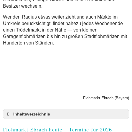
Besitzer wechseln.
Wer den Radius etwas weiter zieht und auch Märkte im
Umkreis berücksichtigt, findet nahezu jedes Wochenende
einen Trödelmarkt in der Nähe — von kleinen
Garagenflohmärkten bis hin zu großen Stadtflohmärkten mit
Hunderten von Ständen.
Flohmarkt Ebrach (Bayern)
Inhaltsverzeichnis
Flohmarkt Ebrach heute und Termine für 2026
Flohmarkt Ebrach heute – Termine für 2026
Anmeldung & Standgebühr auf dem Trödelmarkt