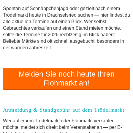
Anmeldung & Standgebühr auf dem Trödelmarkt
Spontan auf Schnäppchenjagd oder gezielt nach einem
Online-Flohmarkt Drachselsried
Trödelmarkt heute in Drachselsried suchen — hier findest du
alle aktuellen Termine auf einen Blick. Wer selbst
Welche Trödelmarkt-Typen gibt es?
Gebrauchtes verkaufen und einen Stand mieten möchte,
Aktuelle Flohmarkt-Termine für Drachselsried und
sollte die Termine für 2026 rechtzeitig im Blick haben:
Umgebung
Beliebte Märkte sind oft schnell ausgebucht, besonders in
Kleinanzeigen Drachselsried als Alternative zum
der warmen Jahreszeit.
Trödelmarkt
Sortierter Trödelmarkt mit Festpreisen
FAQ: Flohmarkt Drachselsried
Melden Sie noch heute Ihren
Flohmarkt-Termin melden
Flohmarkt an!
Anmeldung & Standgebühr auf dem Trödelmarkt
Wer auf einem Trödelmarkt oder Flohmarkt verkaufen
möchte, meldet sich direkt beim Veranstalter an — per E-