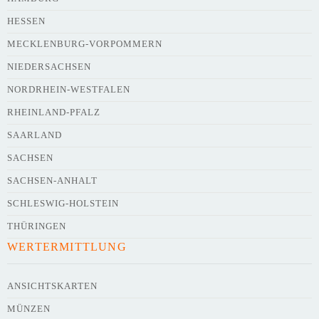
HESSEN
Webseite
MECKLENBURG-VORPOMMERN
NIEDERSACHSEN
NORDRHEIN-WESTFALEN
Kurze Beschreibung des Flohmarkts
*
RHEINLAND-PFALZ
SAARLAND
SACHSEN
SACHSEN-ANHALT
SCHLESWIG-HOLSTEIN
THÜRINGEN
WERTERMITTLUNG
Kontaktdaten des Veranstalters
werden
mit
veröffentlicht
ANSICHTSKARTEN
MÜNZEN
E-Mail