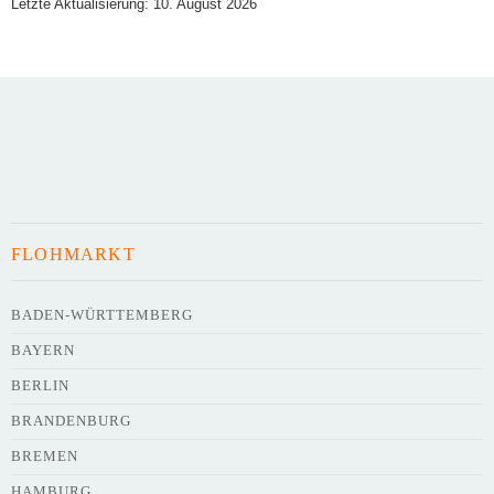
Letzte Aktualisierung: 10. August 2026
Art des Flohmarkts
Veranstaltungsdatum
FLOHMARKT
Uhrzeit
BADEN-WÜRTTEMBERG
BAYERN
Adresse
*
BERLIN
BRANDENBURG
BREMEN
HAMBURG