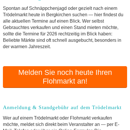
Online-Flohmarkt Bergkirchen
Spontan auf Schnäppchenjagd oder gezielt nach einem
Trödelmarkt heute in Bergkirchen suchen — hier findest du
Welche Trödelmarkt-Typen gibt es?
alle aktuellen Termine auf einen Blick. Wer selbst
Aktuelle Flohmarkt-Termine für Bergkirchen und
Gebrauchtes verkaufen und einen Stand mieten möchte,
Umgebung
sollte die Termine für 2026 rechtzeitig im Blick haben:
Kleinanzeigen Bergkirchen als Alternative zum
Beliebte Märkte sind oft schnell ausgebucht, besonders in
Trödelmarkt
der warmen Jahreszeit.
Sortierter Trödelmarkt mit Festpreisen
FAQ: Flohmarkt Bergkirchen
Flohmarkt-Termin melden
Melden Sie noch heute Ihren
Flohmarkt an!
Anmeldung & Standgebühr auf dem Trödelmarkt
Wer auf einem Trödelmarkt oder Flohmarkt verkaufen
möchte, meldet sich direkt beim Veranstalter an — per E-