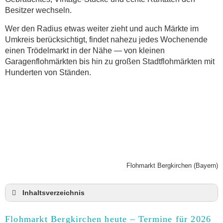
Besitzer wechseln.
Wer den Radius etwas weiter zieht und auch Märkte im
Umkreis berücksichtigt, findet nahezu jedes Wochenende
einen Trödelmarkt in der Nähe — von kleinen
Garagenflohmärkten bis hin zu großen Stadtflohmärkten mit
Hunderten von Ständen.
Flohmarkt Bergkirchen (Bayern)
Inhaltsverzeichnis
Flohmarkt Bergkirchen heute und Termine für 2026
Flohmarkt Bergkirchen heute – Termine für 2026
Anmeldung & Standgebühr auf dem Trödelmarkt