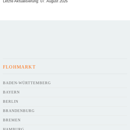
Letzte Aktualisierung: 07. August 2026
Art des Flohmarkts
Veranstaltungsdatum
FLOHMARKT
Uhrzeit
BADEN-WÜRTTEMBERG
BAYERN
Adresse
*
BERLIN
BRANDENBURG
BREMEN
HAMBURG