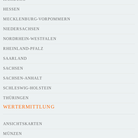
HESSEN
Webseite
MECKLENBURG-VORPOMMERN
NIEDERSACHSEN
NORDRHEIN-WESTFALEN
Kurze Beschreibung des Flohmarkts
*
RHEINLAND-PFALZ
SAARLAND
SACHSEN
SACHSEN-ANHALT
SCHLESWIG-HOLSTEIN
THÜRINGEN
WERTERMITTLUNG
Kontaktdaten des Veranstalters
werden
mit
veröffentlicht
ANSICHTSKARTEN
MÜNZEN
E-Mail