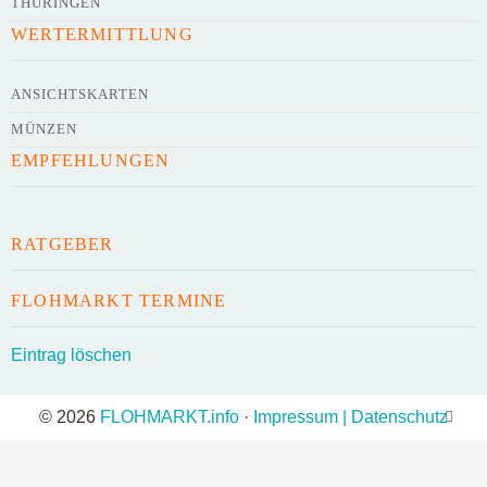
THÜRINGEN
WERTERMITTLUNG
Kontaktdaten des Veranstalters
werden
mit
veröffentlicht
ANSICHTSKARTEN
MÜNZEN
E-Mail
EMPFEHLUNGEN
Telefonnummer
RATGEBER
FLOHMARKT TERMINE
Mit Absenden der Daten akzeptiere ich die
Eintrag löschen
AGB`s
.
© 2026
FLOHMARKT.info
·
Impressum | Datenschutz
ABSENDEN