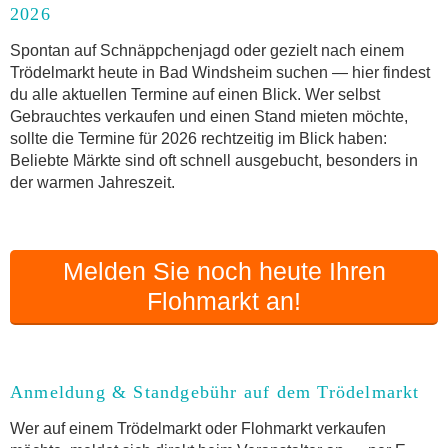
2026
Anmeldung & Standgebühr auf dem Trödelmarkt
Online-Flohmarkt Bad Windsheim
Spontan auf Schnäppchenjagd oder gezielt nach einem
Trödelmarkt heute in Bad Windsheim suchen — hier findest
Welche Trödelmarkt-Typen gibt es?
du alle aktuellen Termine auf einen Blick. Wer selbst
Aktuelle Flohmarkt-Termine für Bad Windsheim
Gebrauchtes verkaufen und einen Stand mieten möchte,
und Umgebung
sollte die Termine für 2026 rechtzeitig im Blick haben:
Kleinanzeigen Bad Windsheim als Alternative zum
Beliebte Märkte sind oft schnell ausgebucht, besonders in
Trödelmarkt
der warmen Jahreszeit.
Sortierter Trödelmarkt mit Festpreisen
FAQ: Flohmarkt Bad Windsheim
Flohmarkt-Termin melden
Melden Sie noch heute Ihren
Flohmarkt an!
Anmeldung & Standgebühr auf dem Trödelmarkt
Wer auf einem Trödelmarkt oder Flohmarkt verkaufen