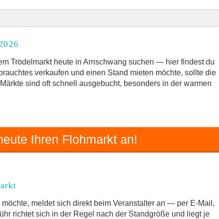
 2026
 2026
rkt
em Trödelmarkt heute in Arnschwang suchen — hier findest du
ebrauchtes verkaufen und einen Stand mieten möchte, sollte die
e Märkte sind oft schnell ausgebucht, besonders in der warmen
 und Umgebung
m Trödelmarkt
eute Ihren Flohmarkt an!
arkt
möchte, meldet sich direkt beim Veranstalter an — per E-Mail,
hr richtet sich in der Regel nach der Standgröße und liegt je