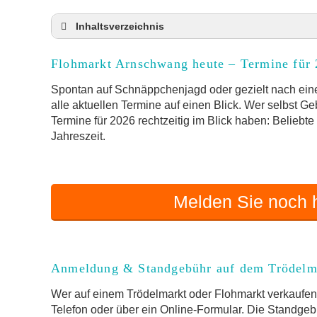
Inhaltsverzeichnis
Flohmarkt Arnschwang heute und Termine für
Flohmarkt Arnschwang heute – Termine für
Anmeldung & Standgebühr auf dem Trödelma
Online-Flohmarkt Arnschwang
Spontan auf Schnäppchenjagd oder gezielt nach ein
alle aktuellen Termine auf einen Blick. Wer selbst G
Welche Trödelmarkt-Typen gibt es?
Termine für 2026 rechtzeitig im Blick haben: Beliebt
Aktuelle Flohmarkt-Termine für Arnschwang
Jahreszeit.
Kleinanzeigen Arnschwang als Alternative zu
Sortierter Trödelmarkt mit Festpreisen
FAQ: Flohmarkt Arnschwang
Melden Sie noch h
Flohmarkt-Termin melden
Anmeldung & Standgebühr auf dem Trödelm
Wer auf einem Trödelmarkt oder Flohmarkt verkaufen 
Telefon oder über ein Online-Formular. Die Standgebü