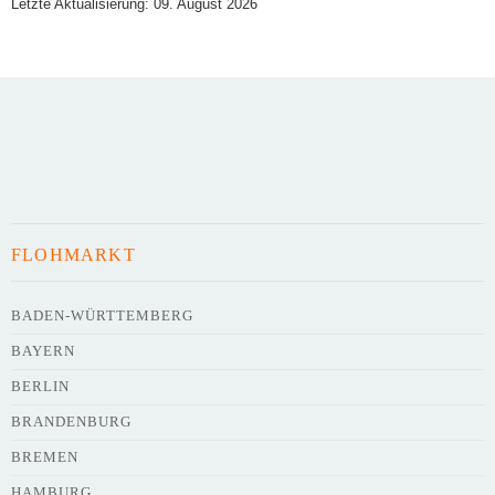
Letzte Aktualisierung: 09. August 2026
Art des Flohmarkts
Veranstaltungsdatum
FLOHMARKT
Uhrzeit
BADEN-WÜRTTEMBERG
BAYERN
Adresse
*
BERLIN
BRANDENBURG
BREMEN
HAMBURG