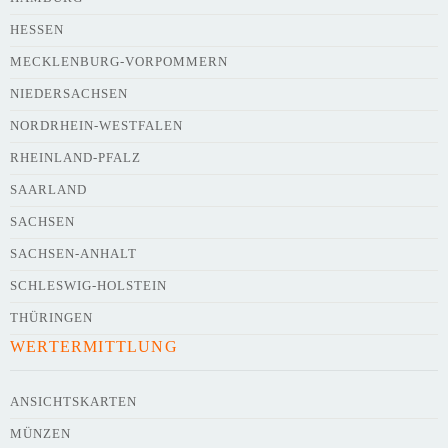
HESSEN
Webseite
MECKLENBURG-VORPOMMERN
NIEDERSACHSEN
NORDRHEIN-WESTFALEN
Kurze Beschreibung des Flohmarkts
*
RHEINLAND-PFALZ
SAARLAND
SACHSEN
SACHSEN-ANHALT
SCHLESWIG-HOLSTEIN
THÜRINGEN
WERTERMITTLUNG
Kontaktdaten des Veranstalters
werden
mit
veröffentlicht
ANSICHTSKARTEN
MÜNZEN
E-Mail