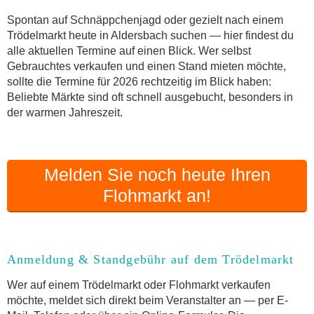
Online-Flohmarkt Aldersbach
Spontan auf Schnäppchenjagd oder gezielt nach einem
Trödelmarkt heute in Aldersbach suchen — hier findest du
Welche Trödelmarkt-Typen gibt es?
alle aktuellen Termine auf einen Blick. Wer selbst
Aktuelle Flohmarkt-Termine für Aldersbach und
Gebrauchtes verkaufen und einen Stand mieten möchte,
Umgebung
sollte die Termine für 2026 rechtzeitig im Blick haben:
Kleinanzeigen Aldersbach als Alternative zum
Beliebte Märkte sind oft schnell ausgebucht, besonders in
Trödelmarkt
der warmen Jahreszeit.
Sortierter Trödelmarkt mit Festpreisen
FAQ: Flohmarkt Aldersbach
Flohmarkt-Termin melden
Melden Sie noch heute Ihren
Flohmarkt an!
Anmeldung & Standgebühr auf dem Trödelmarkt
Wer auf einem Trödelmarkt oder Flohmarkt verkaufen
möchte, meldet sich direkt beim Veranstalter an — per E-