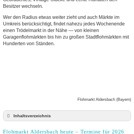
Besitzer wechseln.
Wer den Radius etwas weiter zieht und auch Märkte im
Umkreis berücksichtigt, findet nahezu jedes Wochenende
einen Trödelmarkt in der Nähe — von kleinen
Garagenflohmärkten bis hin zu großen Stadtflohmärkten mit
Hunderten von Ständen.
Flohmarkt Aldersbach (Bayern)
Inhaltsverzeichnis
Flohmarkt Aldersbach heute und Termine für 2026
Flohmarkt Aldersbach heute – Termine für 2026
Anmeldung & Standgebühr auf dem Trödelmarkt