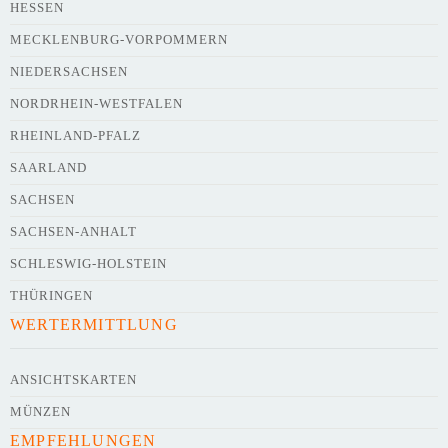
HESSEN
Webseite
MECKLENBURG-VORPOMMERN
NIEDERSACHSEN
NORDRHEIN-WESTFALEN
Kurze Beschreibung des Flohmarkts
*
RHEINLAND-PFALZ
SAARLAND
SACHSEN
SACHSEN-ANHALT
SCHLESWIG-HOLSTEIN
THÜRINGEN
WERTERMITTLUNG
Kontaktdaten des Veranstalters
werden
mit
veröffentlicht
ANSICHTSKARTEN
MÜNZEN
E-Mail
EMPFEHLUNGEN