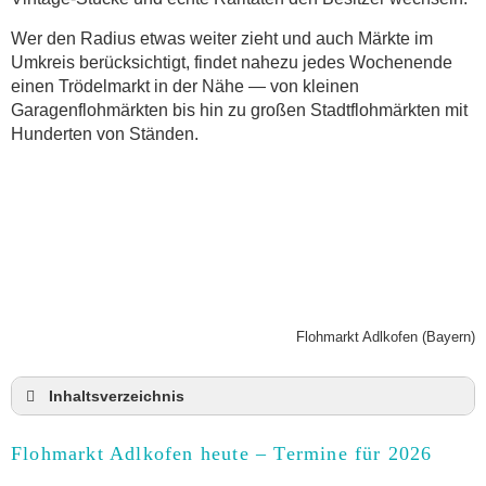
Wer den Radius etwas weiter zieht und auch Märkte im
Umkreis berücksichtigt, findet nahezu jedes Wochenende
einen Trödelmarkt in der Nähe — von kleinen
Garagenflohmärkten bis hin zu großen Stadtflohmärkten mit
Hunderten von Ständen.
Flohmarkt Adlkofen (Bayern)
Inhaltsverzeichnis
Flohmarkt Adlkofen heute und Termine für 2026
Flohmarkt Adlkofen heute – Termine für 2026
Anmeldung & Standgebühr auf dem Trödelmarkt