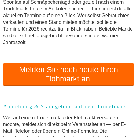
Online-Flohmarkt Adlkofen
Spontan auf Schnäppchenjagd oder gezielt nach einem
Trödelmarkt heute in Adlkofen suchen — hier findest du alle
Welche Trödelmarkt-Typen gibt es?
aktuellen Termine auf einen Blick. Wer selbst Gebrauchtes
Aktuelle Flohmarkt-Termine für Adlkofen und
verkaufen und einen Stand mieten möchte, sollte die
Umgebung
Termine für 2026 rechtzeitig im Blick haben: Beliebte Märkte
Kleinanzeigen Adlkofen als Alternative zum
sind oft schnell ausgebucht, besonders in der warmen
Trödelmarkt
Jahreszeit.
Sortierter Trödelmarkt mit Festpreisen
FAQ: Flohmarkt Adlkofen
Flohmarkt-Termin melden
Melden Sie noch heute Ihren
Flohmarkt an!
Anmeldung & Standgebühr auf dem Trödelmarkt
Wer auf einem Trödelmarkt oder Flohmarkt verkaufen
möchte, meldet sich direkt beim Veranstalter an — per E-
Mail, Telefon oder über ein Online-Formular. Die