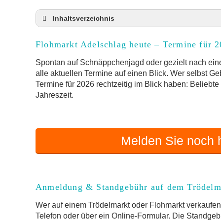
Inhaltsverzeichnis
Flohmarkt Adelschlag heute und Termine für 
Flohmarkt Adelschlag heute – Termine für 
Anmeldung & Standgebühr auf dem Trödelma
Online-Flohmarkt Adelschlag
Spontan auf Schnäppchenjagd oder gezielt nach eine
alle aktuellen Termine auf einen Blick. Wer selbst G
Welche Trödelmarkt-Typen gibt es?
Termine für 2026 rechtzeitig im Blick haben: Beliebt
Aktuelle Flohmarkt-Termine für Adelschlag 
Jahreszeit.
Kleinanzeigen Adelschlag als Alternative zum
Sortierter Trödelmarkt mit Festpreisen
FAQ: Flohmarkt Adelschlag
Melden Sie noch h
Flohmarkt-Termin melden
Anmeldung & Standgebühr auf dem Trödelm
Wer auf einem Trödelmarkt oder Flohmarkt verkaufen 
Telefon oder über ein Online-Formular. Die Standgebü