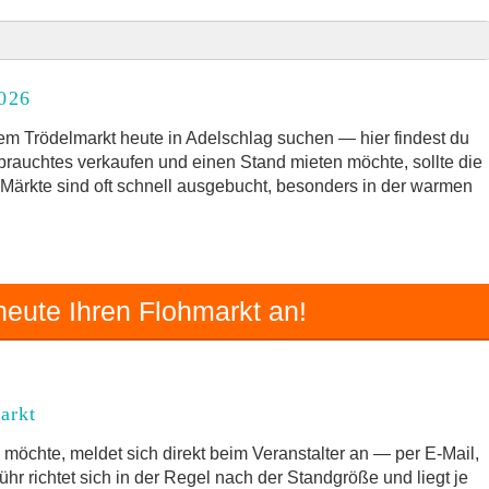
2026
2026
rkt
m Trödelmarkt heute in Adelschlag suchen — hier findest du
ebrauchtes verkaufen und einen Stand mieten möchte, sollte die
e Märkte sind oft schnell ausgebucht, besonders in der warmen
und Umgebung
 Trödelmarkt
eute Ihren Flohmarkt an!
arkt
möchte, meldet sich direkt beim Veranstalter an — per E-Mail,
hr richtet sich in der Regel nach der Standgröße und liegt je