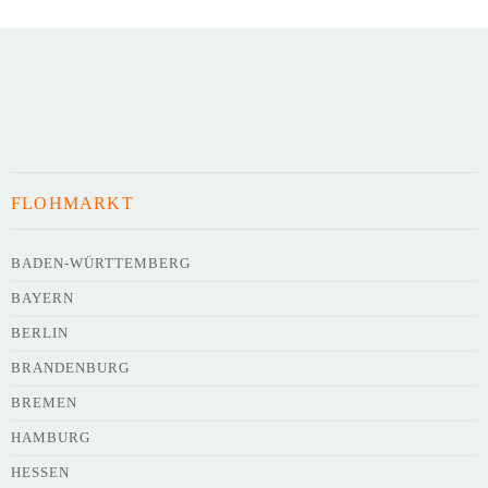
Art des Flohmarkts
Veranstaltungsdatum
FLOHMARKT
Uhrzeit
BADEN-WÜRTTEMBERG
BAYERN
Adresse
*
BERLIN
BRANDENBURG
BREMEN
HAMBURG
HESSEN