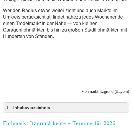
Wer den Radius etwas weiter zieht und auch Märkte im
Umkreis berücksichtigt, findet nahezu jedes Wochenende
einen Trödelmarkt in der Nähe — von kleinen
Garagenflohmärkten bis hin zu großen Stadtflohmärkten mit
Hunderten von Ständen.
Flohmarkt Itzgrund (Bayern)
Inhaltsverzeichnis
Flohmarkt Itzgrund heute und Termine für 2026
Flohmarkt Itzgrund heute – Termine für 2026
Anmeldung & Standgebühr auf dem Trödelmarkt