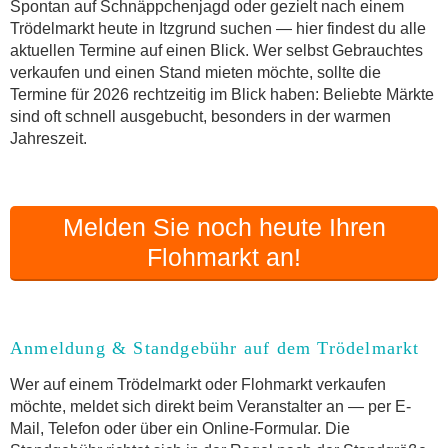
Online-Flohmarkt Itzgrund
Spontan auf Schnäppchenjagd oder gezielt nach einem
Trödelmarkt heute in Itzgrund suchen — hier findest du alle
Welche Trödelmarkt-Typen gibt es?
aktuellen Termine auf einen Blick. Wer selbst Gebrauchtes
Aktuelle Flohmarkt-Termine für Itzgrund und
verkaufen und einen Stand mieten möchte, sollte die
Umgebung
Termine für 2026 rechtzeitig im Blick haben: Beliebte Märkte
Kleinanzeigen Itzgrund als Alternative zum
sind oft schnell ausgebucht, besonders in der warmen
Trödelmarkt
Jahreszeit.
Sortierter Trödelmarkt mit Festpreisen
FAQ: Flohmarkt Itzgrund
Flohmarkt-Termin melden
Melden Sie noch heute Ihren
Flohmarkt an!
Anmeldung & Standgebühr auf dem Trödelmarkt
Wer auf einem Trödelmarkt oder Flohmarkt verkaufen
möchte, meldet sich direkt beim Veranstalter an — per E-
Mail, Telefon oder über ein Online-Formular. Die