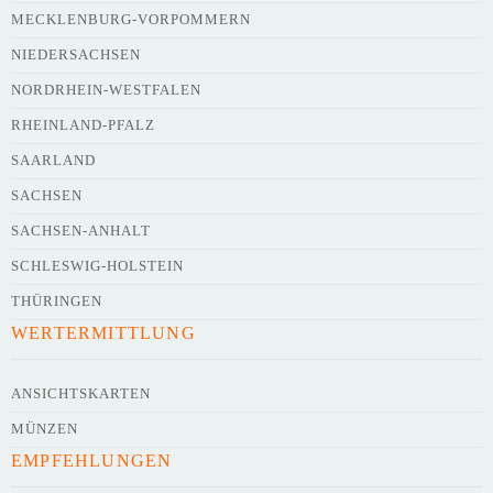
Webseite
MECKLENBURG-VORPOMMERN
NIEDERSACHSEN
NORDRHEIN-WESTFALEN
Kurze Beschreibung des Flohmarkts
*
RHEINLAND-PFALZ
SAARLAND
SACHSEN
SACHSEN-ANHALT
SCHLESWIG-HOLSTEIN
THÜRINGEN
WERTERMITTLUNG
Kontaktdaten des Veranstalters
werden
mit
veröffentlicht
ANSICHTSKARTEN
MÜNZEN
E-Mail
EMPFEHLUNGEN