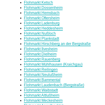
Flohmarkt Ketsch
Flohmarkt Dossenheim
Flohmarkt Hemsbach
Flohmarkt Oftersheim
Flohmarkt Ladenburg
Flohmarkt Heddesheim
Flohmarkt Nußloch
Flohmarkt Plankstadt
Flohmarkt Hirschberg an der Bergstraße
Flohmarkt Ilvesheim
Flohmarkt Dielheim
Flohmarkt Rauenberg
Flohmarkt Mühlhausen (Kraichgau)
Flohmarkt Reilingen
Flohmarkt Neulußheim
Flohmarkt Bammental
Flohmarkt Laudenbach (Bergstraße)
Flohmarkt Waibstadt
Flohmarkt Altlußheim
Flohmarkt Meckesheim