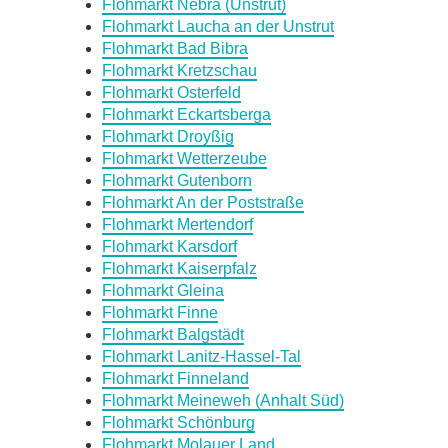
Flohmarkt Nebra (Unstrut)
Flohmarkt Laucha an der Unstrut
Flohmarkt Bad Bibra
Flohmarkt Kretzschau
Flohmarkt Osterfeld
Flohmarkt Eckartsberga
Flohmarkt Droyßig
Flohmarkt Wetterzeube
Flohmarkt Gutenborn
Flohmarkt An der Poststraße
Flohmarkt Mertendorf
Flohmarkt Karsdorf
Flohmarkt Kaiserpfalz
Flohmarkt Gleina
Flohmarkt Finne
Flohmarkt Balgstädt
Flohmarkt Lanitz-Hassel-Tal
Flohmarkt Finneland
Flohmarkt Meineweh (Anhalt Süd)
Flohmarkt Schönburg
Flohmarkt Molauer Land