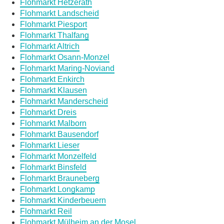
Flohmarkt Hetzerath
Flohmarkt Landscheid
Flohmarkt Piesport
Flohmarkt Thalfang
Flohmarkt Altrich
Flohmarkt Osann-Monzel
Flohmarkt Maring-Noviand
Flohmarkt Enkirch
Flohmarkt Klausen
Flohmarkt Manderscheid
Flohmarkt Dreis
Flohmarkt Malborn
Flohmarkt Bausendorf
Flohmarkt Lieser
Flohmarkt Monzelfeld
Flohmarkt Binsfeld
Flohmarkt Brauneberg
Flohmarkt Longkamp
Flohmarkt Kinderbeuern
Flohmarkt Reil
Flohmarkt Mülheim an der Mosel